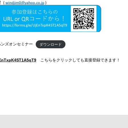
Dハンズオンセミナー
ダウンロード
UjEnTxpK4ST1A5qT9
こちらをクリックしても直接登録できます！